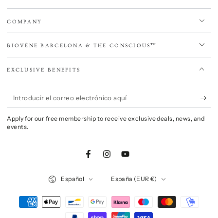
COMPANY
BIOVÈNE BARCELONA & THE CONSCIOUS™
EXCLUSIVE BENEFITS
Introducir
el
Apply for our free membership to receive exclusive deals, news, and
correo
events.
electrónico
aquí
Facebook
Instagram
YouTube
Idioma
País/región
Español
España (EUR €)
Métodos
de