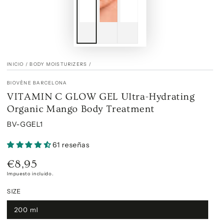
INICIO
/
BODY MOISTURIZERS
/
BIOVÈNE BARCELONA
VITAMIN C GLOW GEL Ultra-Hydrating
Organic Mango Body Treatment
BV-GGEL1
61 reseñas
€8,95
Precio
regular
Impuesto incluido.
SIZE
200 ml