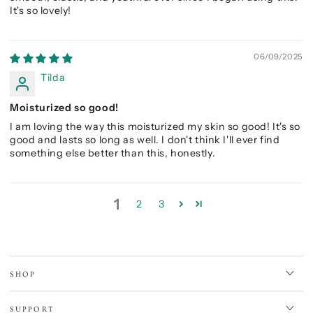
It's so lovely!
06/09/2025
Tilda
Moisturized so good!
I am loving the way this moisturized my skin so good! It's so
good and lasts so long as well. I don't think I'll ever find
something else better than this, honestly.
1
2
3
SHOP
SUPPORT