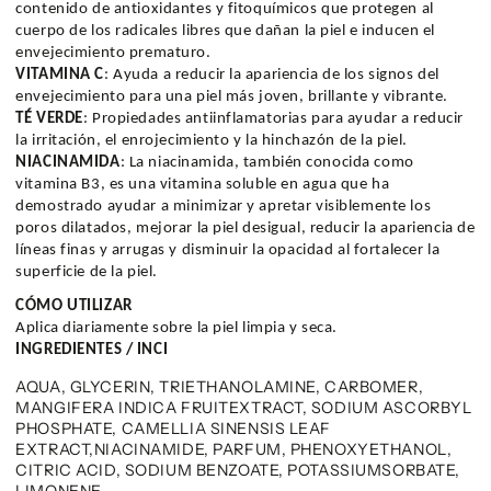
contenido de antioxidantes y fitoquímicos que protegen al
cuerpo de los radicales libres que dañan la piel e inducen el
envejecimiento prematuro.
VITAMINA C
: Ayuda a reducir la apariencia de los signos del
envejecimiento para una piel más joven, brillante y vibrante.
TÉ VERDE
: Propiedades antiinflamatorias para ayudar a reducir
la irritación, el enrojecimiento y la hinchazón de la piel.
NIACINAMIDA
: La niacinamida, también conocida como
vitamina B3, es una vitamina soluble en agua que ha
demostrado ayudar a minimizar y apretar visiblemente los
poros dilatados, mejorar la piel desigual, reducir la apariencia de
líneas finas y arrugas y disminuir la opacidad al fortalecer la
superficie de la piel.
CÓMO UTILIZAR
Aplica diariamente sobre la piel limpia y seca.
INGREDIENTES / INCI
AQUA, GLYCERIN, TRIETHANOLAMINE, CARBOMER,
MANGIFERA INDICA FRUITEXTRACT, SODIUM ASCORBYL
PHOSPHATE, CAMELLIA SINENSIS LEAF
EXTRACT,NIACINAMIDE, PARFUM, PHENOXYETHANOL,
CITRIC ACID, SODIUM BENZOATE, POTASSIUMSORBATE,